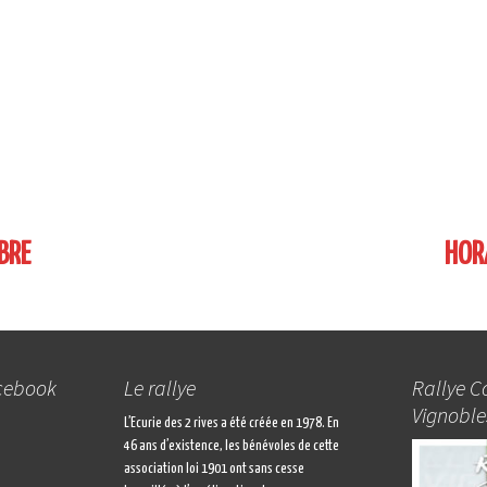
BRE
HOR
acebook
Le rallye
Rallye C
Vignoble
L’Ecurie des 2 rives a été créée en 1978. En
46 ans d’existence, les bénévoles de cette
association loi 1901 ont sans cesse