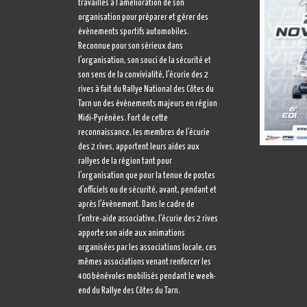
travaillés à l’amélioration de son
organisation pour préparer et gérer des
évènements sportifs automobiles.
Reconnue pour son sérieux dans
l’organisation, son souci de la sécurité et
son sens de la convivialité, l’écurie des 2
rives à fait du Rallye National des Côtes du
Tarn un des évènements majeurs en région
Midi-Pyrénées. Fort de cette
reconnaissance, les membres de l’écurie
des 2 rives, apportent leurs aides aux
rallyes de la région tant pour
l’organisation que pour la tenue de postes
d’officiels ou de sécurité, avant, pendant et
après l’évènement. Dans le cadre de
l’entre-aide associative, l’écurie des 2 rives
apporte son aide aux animations
organisées par les associations locale, ces
mêmes associations venant renforcer les
400 bénévoles mobilisés pendant le week-
end du Rallye des Côtes du Tarn.