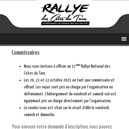
Coupe de France Coef 4
Aller
Rallye des Côtes du Tarn
au
contenu
Commissaires
ème
Nous vous invitons à officier au 37
Rallye National des
Côtes du Tarn.
Les 20, 21 et 22 octobre 2023 en tant que commissaire et
officiel. Les repas sont pris en charge par l’organisation en
défraiement. L’hébergement du vendredi et samedi soir est
également pris en charge directement par l’organisateur.
Le rendez-vous est situé sur le circuit d’Albi le vendredi,
samedi et dimanche.
Pour envoyer votre demande d’inscription, vous pouvez