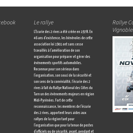
acebook
Le rallye
Rallye C
Vignoble
L’Ecurie des 2 rives a été créée en 1978. En
46 ans d’existence, les bénévoles de cette
association loi 1901 ont sans cesse
travaillés à l’amélioration de son
organisation pour préparer et gérer des
évènements sportifs automobiles.
Reconnue pour son sérieux dans
l’organisation, son souci de la sécurité et
son sens de la convivialité, l’écurie des 2
rives à fait du Rallye National des Côtes du
Tarn un des évènements majeurs en région
Midi-Pyrénées. Fort de cette
reconnaissance, les membres de l’écurie
des 2 rives, apportent leurs aides aux
rallyes de la région tant pour
l’organisation que pour la tenue de postes
d’officiels ou de sécurité, avant, pendant et