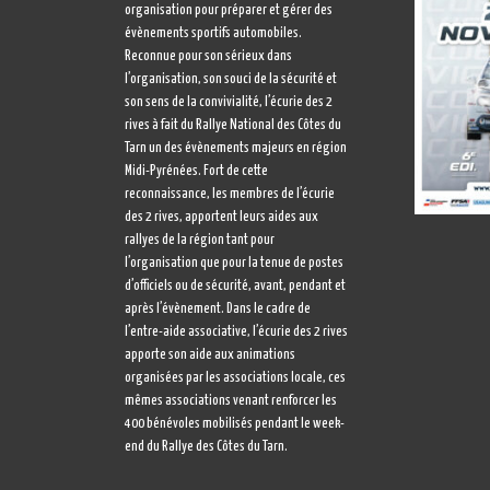
organisation pour préparer et gérer des
évènements sportifs automobiles.
Reconnue pour son sérieux dans
l’organisation, son souci de la sécurité et
son sens de la convivialité, l’écurie des 2
rives à fait du Rallye National des Côtes du
Tarn un des évènements majeurs en région
Midi-Pyrénées. Fort de cette
reconnaissance, les membres de l’écurie
des 2 rives, apportent leurs aides aux
rallyes de la région tant pour
l’organisation que pour la tenue de postes
d’officiels ou de sécurité, avant, pendant et
après l’évènement. Dans le cadre de
l’entre-aide associative, l’écurie des 2 rives
apporte son aide aux animations
organisées par les associations locale, ces
mêmes associations venant renforcer les
400 bénévoles mobilisés pendant le week-
end du Rallye des Côtes du Tarn.