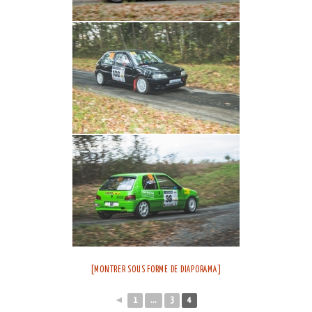
[MONTRER SOUS FORME DE DIAPORAMA]
◄
1
...
3
4