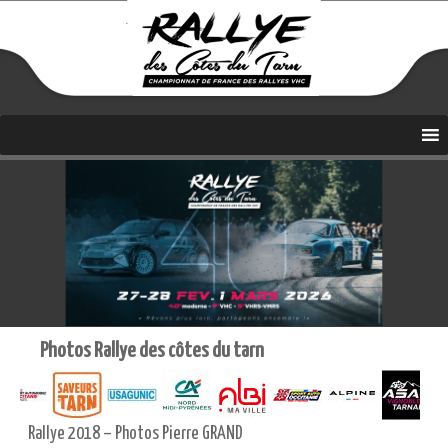
Coupe de France Coef 4
Aller
Rallye des Côtes du Tarn
au
contenu
Photos Rallye des côtes du tarn
Rallye 2018 – Photos Pierre GRAND