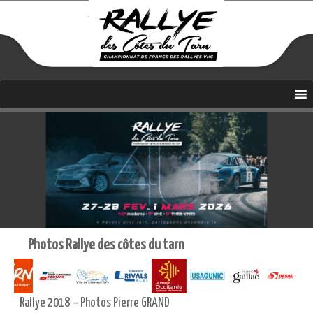
Coupe de France Coef 4
Aller
Rallye des Côtes du Tarn
au
contenu
Photos Rallye des côtes du tarn
Rallye 2018 – Photos Pierre GRAND